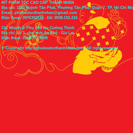
MỸ PHẨM TÓC CAO CẤP THANH NHÀN
Địa chỉ: 1180 Huỳnh Tấn Phát, Phường Tân Phú, Quận 7, TP. Hồ Chí Mi
Email: phulieutocthanhnhan@gmail.com
Điện thoại:
0976352136
- Dđ: 0938.152.216
Chi Nhánh 2: Phụ liệu tóc Cường Thịnh
Địa chỉ: Lô 3, chợ mới An Khê - Gia Lai
Điện thoại:
0169.973.9996
© Copyright
http://phulieutocthanhnhan.com
. All right reserved