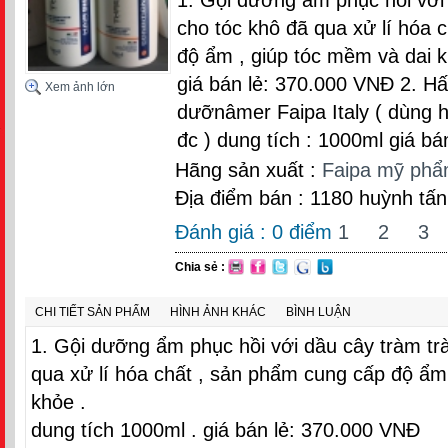
cho tóc khô đã qua xử lí hóa 
độ ẩm , giúp tóc mềm và dai k
giá bán lẻ: 370.000 VNĐ 2. Hấ
Xem ảnh lớn
dưỡnâmer Faipa Italy ( dùng hấ
đc ) dung tích : 1000ml giá bá
Hãng sản xuất :
Faipa mỹ phẩm
Địa điểm bán : 1180 huỳnh tấn
Đánh giá :
0
điểm
1
2
3
Chia sẻ :
CHI TIẾT SẢN PHẨM
HÌNH ẢNH KHÁC
BÌNH LUẬN
1. Gội dưỡng ẩm phục hồi với dầu cây tràm trà
qua xử lí hóa chất , sản phẩm cung cấp độ ẩm
khỏe .
dung tích 1000ml . giá bán lẻ: 370.000 VNĐ