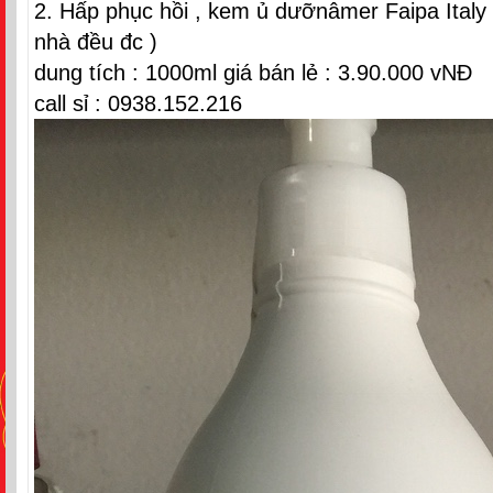
2. Hấp phục hồi , kem ủ dưỡnâmer Faipa Italy (
nhà đều đc )
dung tích : 1000ml giá bán lẻ : 3.90.000 vNĐ
call sỉ : 0938.152.216