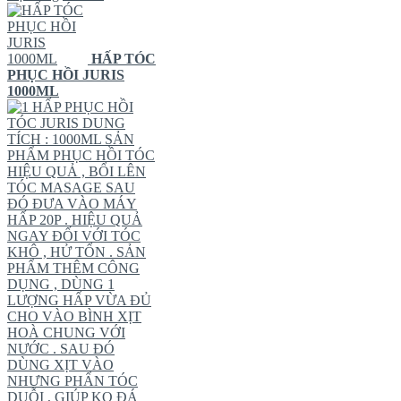
HẤP TÓC
PHỤC HỒI JURIS
1000ML
HẤP PHỤC HỒI
TÓC JURIS DUNG
TÍCH : 1000ML SẢN
PHẨM PHỤC HỒI TÓC
HIỆU QUẢ , BỔI LÊN
TÓC MASAGE SAU
ĐÓ ĐƯA VÀO MÁY
HẤP 20P . HIỆU QUẢ
NGAY ĐỐI VỚI TÓC
KHÔ , HỬ TỔN . SẢN
PHẨM THÊM CÔNG
DỤNG , DÙNG 1
LƯỢNG HẤP VỪA ĐỦ
CHO VÀO BÌNH XỊT
HOÀ CHUNG VỚI
NƯỚC . SAU ĐÓ
DÙNG XỊT VÀO
NHƯNG PHẨN TÓC
DUỖI , GIÚP KO ĐÁ