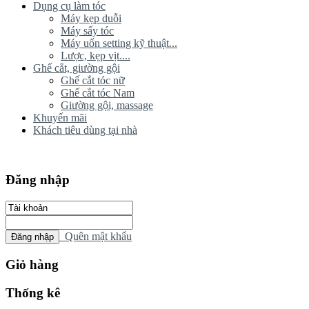
Dụng cụ làm tóc
Máy kẹp duỗi
Máy sấy tóc
Máy uốn setting kỹ thuật...
Lược, kẹp vịt....
Ghế cắt, giường gội
Ghế cắt tóc nữ
Ghế cắt tóc Nam
Giường gội, massage
Khuyến mãi
Khách tiêu dùng tại nhà
Đăng nhập
Quên mật khẩu
Giỏ hàng
Thống kê