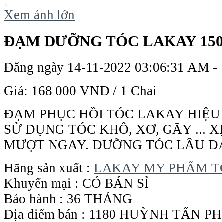
Xem ảnh lớn
ĐẠM DƯỠNG TÓC LAKAY 15
Đăng ngày 14-11-2022 03:06:31 AM -
Giá:
168 000 VND
/ 1 Chai
ĐẠM PHỤC HỒI TÓC LAKAY HIỆU
SỬ DỤNG TÓC KHÔ, XƠ, GÃY ... 
MƯỢT NGAY. DƯỠNG TÓC LÂU DÀI
Hãng sản xuất :
LAKAY MY PHẨM T
Khuyến mại : CÓ BÁN SỈ
Bảo hành : 36 THÁNG
Địa điểm bán : 1180 HUỲNH TẤN 