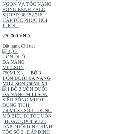
NGỌN VÀ TÓC NẶNG
BỒNG BỀNH ZALO
SHOP 0938.152.216
HẤP TÓC PHỤC HỒI
JURIS...
270 000 VND
Đặt hàng
Chi tiết
BỘ 3
UỐN DUỖI ĐA NĂNG
MILLSON 750MLX3
BỘ 3 UỐN DUỖI
ĐA NĂNG MILLSON
SIÊU BÓNG MƯỢT
DUNG TÍCH :
750MLX3 SỐ 1 : DÙNG
MỞ BIỂU BÌ TÓC UỐN
, HOẶC DUỖI SỐ 2 :
DẬP DUỖI ĐỊNH HÌNH
TÓC SỐ 3 : DẬP ĐỊNH