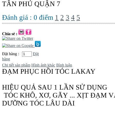
TÂN PHÚ QUẬN 7
Đánh giá :
0
điểm
1
2
3
4
5
Chia sẻ :
Đặt hàng :
Đặt
hàng
Chi tiết sản phẩm
Hình ảnh khác
Bình luận
ĐẠM PHỤC HỒI TÓC LAKAY
HIỆU QUẢ SAU 1 LẦN SỬ DỤNG
TÓC KHÔ, XƠ, GÃY ... XỊT ĐẠM
DƯỠNG TÓC LÂU DÀI