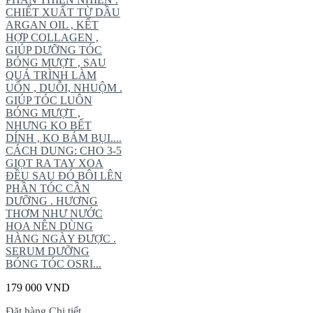
CHIẾT XUẤT TỪ DẦU
ARGAN OIL , KẾT
HỢP COLLAGEN ,
GIÚP DƯỠNG TÓC
BÓNG MƯỢT , SAU
QUÁ TRÌNH LÀM
UỐN , DUỖI, NHUỘM .
GIÚP TÓC LUÔN
BÓNG MƯỢT ,
NHƯNG KO BẾT
DÍNH , KO BÁM BỤI....
CÁCH DUNG: CHO 3-5
GIỌT RA TAY XOA
ĐỀU SAU ĐÓ BÔI LÊN
PHẦN TÓC CẦN
DƯỠNG . HƯƠNG
THƠM NHƯ NƯỚC
HOA NÊN DÙNG
HÀNG NGÀY ĐƯỢC .
SERUM DƯỠNG
BÓNG TÓC OSRI...
179 000 VND
Đặt hàng
Chi tiết