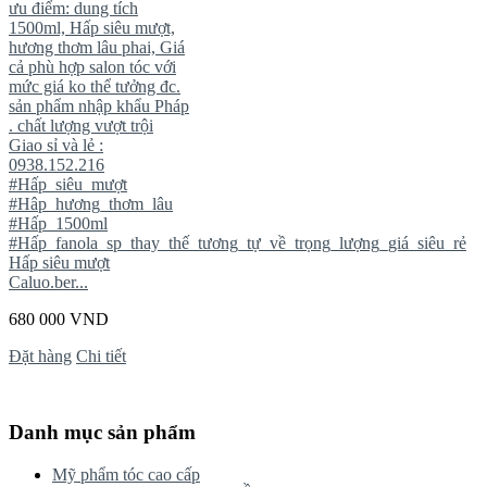
ưu điểm: dung tích
1500ml, Hấp siêu mượt,
hương thơm lâu phai, Giá
cả phù hợp salon tóc với
mức giá ko thể tưởng đc.
sản phẩm nhập khẩu Pháp
. chất lượng vượt trội
Giao sỉ và lẻ :
0938.152.216
#Hấp_siêu_mượt
#Hâp_hương_thơm_lâu
#Hấp_1500ml
#Hấp_fanola_sp_thay_thế_tương_tự_về_trọng_lượng_giá_siêu_rẻ
Hấp siêu mượt
Caluo.ber...
680 000 VND
Đặt hàng
Chi tiết
Danh mục sản phẩm
Mỹ phẩm tóc cao cấp