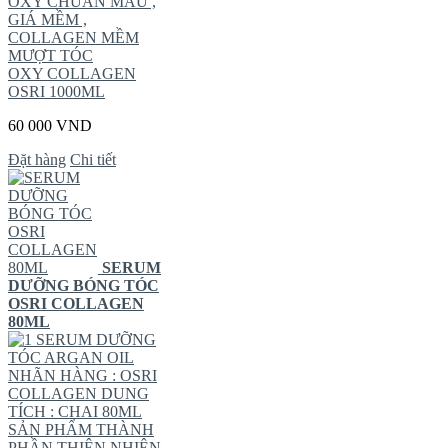
OXY CHUẨN MÀU ,
GIÁ MỀM ,
COLLAGEN MỀM
MƯỢT TÓC
OXY COLLAGEN
OSRI 1000ML
60 000 VND
Đặt hàng
Chi tiết
SERUM
DƯỠNG BÓNG TÓC
OSRI COLLAGEN
80ML
SERUM DƯỠNG
TÓC ARGAN OIL
NHÃN HÀNG : OSRI
COLLAGEN DUNG
TÍCH : CHAI 80ML
SẢN PHẨM THÀNH
PHẦN THIÊN NHIÊN .