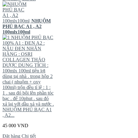
NHUỘM
PHỦ BẠC A1 , A2
100mlx100ml
NHUỘM PHỦ BẠC
100% A1 : ĐEN A2 :
NÂU ĐEN NHÃN
HÀNG : OSRI
COLLAGEN THẢO
DƯỢC DUNG TÍCH :
100mlx 100ml tiện lợi
dùng tại nhà . trong hộp 2
chai ( nhuộm + oxy
100ml) trộn đều tỉ lệ : 1 :
1 . sau đó bôi lên phần tóc
bạc . để 10phut . sau đó
xả lại với dầu xả và nước .
NHUỘM PHỦ BẠC A1
, A2...
45 000 VND
Đặt hàng
Chi tiết