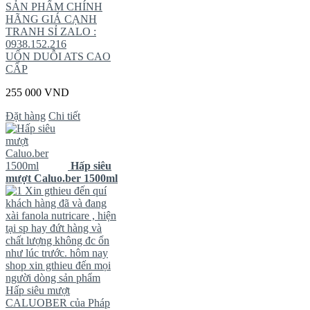
SẢN PHẨM CHÍNH
HÃNG GIÁ CẠNH
TRANH SỈ ZALO :
0938.152.216
UỐN DUỖI ATS CAO
CẤP
255 000 VND
Đặt hàng
Chi tiết
Hấp siêu
mượt Caluo.ber 1500ml
Xin gthieu đến quí
khách hàng đã và đang
xài fanola nutricare , hiện
tại sp hay đứt hàng và
chất lượng không đc ổn
như lúc trước. hôm nay
shop xin gthieu đến mọi
người dòng sản phẩm
Hấp siêu mượt
CALUOBER của Pháp