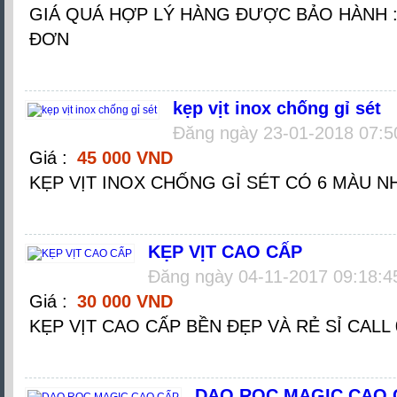
GIÁ QUÁ HỢP LÝ HÀNG ĐƯỢC BẢO HÀNH 
ĐƠN
kẹp vịt inox chống gỉ sét
Đăng ngày 23-01-2018 07:5
Giá :
45 000 VND
KẸP VỊT INOX CHỐNG GỈ SÉT CÓ 6 MÀU N
KẸP VỊT CAO CẤP
Đăng ngày 04-11-2017 09:18:
Giá :
30 000 VND
KẸP VỊT CAO CẤP BỀN ĐẸP VÀ RẺ SỈ CALL 
DAO RỌC MAGIC CAO 