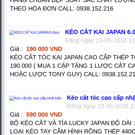
THEO HÓA ĐƠN CALL: 0938.152.216
KÉO CẮT KAI JAPAN 6.0
Đăng ngày 23-05-2018 11
Giá :
190 000 VND
KÉO CẮT TÓC KAI JAPAN CAO CẤP THÉP T
190.000 ( MUA 1 CẶP TẶNG 1 LƯỢC CẮT C
HOẶC LƯỢC TONY GUY) CALL: 0938.152.216
Kéo căt tóc cao cấp nh
Đăng ngày 23-05-2018 1
Giá :
590 000 VND
BỘ KÉO CẮT VÀ TỈA LUCKY JAPAN ĐỘ DÀI :
LOẠI KÉO TAY CẤM HÌNH RỒNG THÉP 44