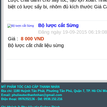
biệt có lược sấy bi, nhôm đủ kích thước Giá C
Bộ lược cắt Sừng
Đăng ngày 19-09-2015 06:19:0
Giá :
8 000 VND
Bộ lược cắt chất liệu sừng
MỸ PHẨM TÓC CAO CẤP THANH NHÀN
Địa chỉ: 1180 Huỳnh Tấn Phát, Phường Tân Phú, Quận 7, TP. Hồ Chí Mi
Email: phulieutocthanhnhan@gmail.com
Điện thoại:
0976352136
- Dđ: 0938.152.216