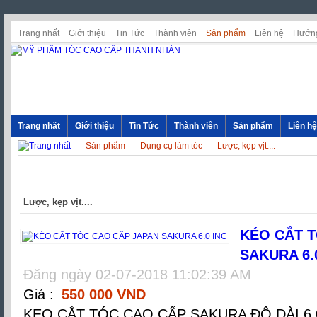
Trang nhất
Giới thiệu
Tin Tức
Thành viên
Sản phẩm
Liên hệ
Hướng
Trang nhất
Giới thiệu
Tin Tức
Thành viên
Sản phẩm
Liên hệ
Sản phẩm
Dụng cụ làm tóc
Lược, kẹp vịt....
Lược, kẹp vịt....
KÉO CẮT 
SAKURA 6.
Đăng ngày 02-07-2018 11:02:39 AM
Giá :
550 000 VND
KEO CẮT TÓC CAO CẤP SAKURA ĐỘ DÀI 6.