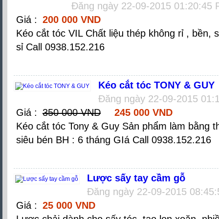
Đăng ngày 22-09-2015 01:20:45
Giá :
200 000 VND
Kéo cắt tóc VIL Chất liệu thép không rỉ , bền,
sỉ Call 0938.152.216
Kéo cắt tóc TONY & GUY
Đăng ngày 22-09-2015 01:
Giá :
350 000 VND
245 000 VND
Kéo cắt tóc Tony & Guy Sản phẩm làm bằng thủ
siêu bén BH : 6 tháng GIá Call 0938.152.216
Lược sấy tay cầm gỗ
Đăng ngày 22-09-2015 08:45
Giá :
25 000 VND
Lược chải dành cho sấy tóc, tạo lọn xoăn. nhi