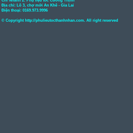
Chi Nhánh 2: Phụ liệu tóc Cường Thịnh
Địa chỉ: Lô 3, chợ mới An Khê - Gia Lai
Điện thoại:
0169.973.9996
© Copyright
http://phulieutocthanhnhan.com
. All right reserved