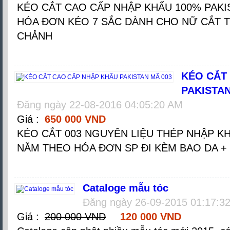
KÉO CẮT CAO CẤP NHẬP KHẨU 100% PAKI
HÓA ĐƠN KÉO 7 SẮC DÀNH CHO NỮ CẮT 
CHẢNH
KÉO CẮT
PAKISTAN
Đăng ngày 22-08-2016 04:05:20 AM
Giá :
650 000 VND
KÉO CẮT 003 NGUYÊN LIỆU THÉP NHẬP KH
NĂM THEO HÓA ĐƠN SP ĐI KÈM BAO DA +
Cataloge mẫu tóc
Đăng ngày 26-09-2015 01:17:3
Giá :
200 000 VND
120 000 VND