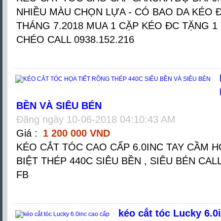
NHIỀU MÀU CHỌN LỰA - CÓ BAO DA KÉO 
THÁNG 7.2018 MUA 1 CẶP KÉO ĐC TẶNG 1
CHÉO CALL 0938.152.216
BỀN VÀ SIÊU BÉN
Đăng ngày 10-06-2018 04:10:43 AM
Giá :
1 200 000 VND
KÉO CẮT TÓC CAO CẤP 6.0INC TAY CẦM H
BIỆT THÉP 440C SIÊU BỀN , SIÊU BÉN CALL 
FB
kéo cắt tóc Lucky 6.0