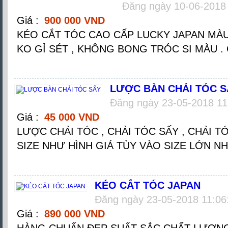
Đăng ngày 10-06-2018
Giá :
900 000 VND
KÉO CẮT TÓC CAO CẤP LUCKY JAPAN MÀU Đ
KO GỈ SÉT , KHÔNG BONG TRÓC SI MÀU . CA
LƯỢC BÀN CHẢI TÓC S
Đăng ngày 23-05-2018 11
Giá :
45 000 VND
LƯỢC CHẢI TÓC , CHẢI TÓC SẤY , CHẢI TÓ
SIZE NHƯ HÌNH GIÁ TÙY VÀO SIZE LỚN N
KÉO CẮT TÓC JAPAN
Đăng ngày 23-05-2018 11:06
Giá :
890 000 VND
HÀNG CHUẨN ĐẸP SUẤT SẮC CHẤT LƯỢNG