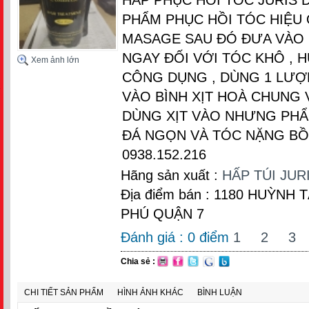
PHẨM PHỤC HỒI TÓC HIỆU 
MASAGE SAU ĐÓ ĐƯA VÀO M
NGAY ĐỐI VỚI TÓC KHÔ , 
Xem ảnh lớn
CÔNG DỤNG , DÙNG 1 LƯỢ
VÀO BÌNH XỊT HOÀ CHUNG 
DÙNG XỊT VÀO NHƯNG PHẨN
ĐÁ NGỌN VÀ TÓC NẶNG B
0938.152.216
Hãng sản xuất :
HẤP TÚI JUR
Địa điểm bán : 1180 HUỲNH
PHÚ QUẬN 7
Đánh giá :
0
điểm
1
2
3
Chia sẻ :
CHI TIẾT SẢN PHẨM
HÌNH ẢNH KHÁC
BÌNH LUẬN