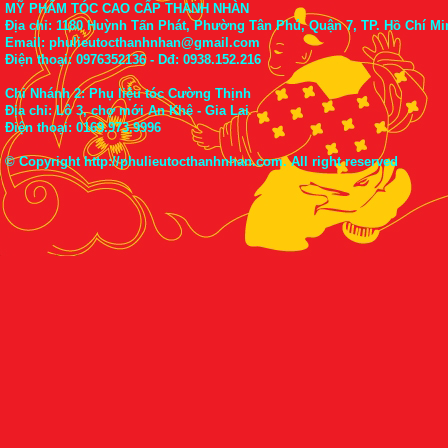
MỸ PHẨM TÓC CAO CẤP THANH NHÀN
Địa chỉ: 1180 Huỳnh Tấn Phát, Phường Tân Phú, Quận 7, TP. Hồ Chí Mi
Email: phulieutocthanhnhan@gmail.com
Điện thoại:
0976352136
- Dđ: 0938.152.216
Chi Nhánh 2: Phụ liệu tóc Cường Thịnh
Địa chỉ: Lô 3, chợ mới An Khê - Gia Lai
Điện thoại:
0169.973.9996
© Copyright
http://phulieutocthanhnhan.com
. All right reserved