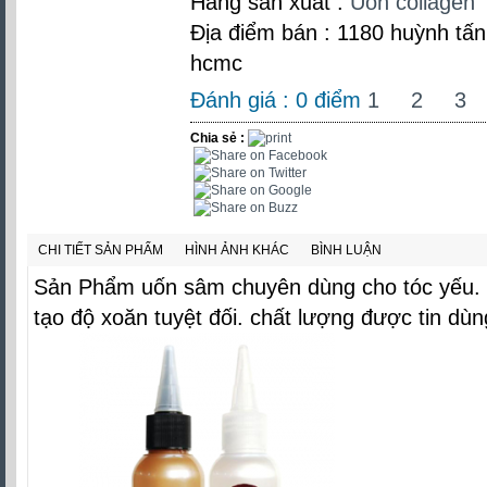
Hãng sản xuất :
Uốn collagen
Địa điểm bán : 1180 huỳnh tấn 
hcmc
Đánh giá :
0
điểm
1
2
3
Chia sẻ :
CHI TIẾT SẢN PHẨM
HÌNH ẢNH KHÁC
BÌNH LUẬN
Sản Phẩm uốn sâm chuyên dùng cho tóc yếu.
tạo độ xoăn tuyệt đối. chất lượng được tin dù