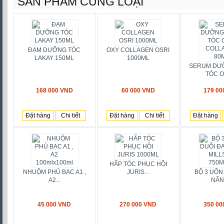
SẢN PHẨM CÙNG LOẠI
ĐẠM DƯỠNG TÓC
OXY COLLAGEN OSRI
LAKAY 150ML
1000ML
SERUM DƯ
TÓC OS
168 000 VND
60 000 VND
179 00
Đặt hàng
Chi tiết
Đặt hàng
Chi tiết
Đặt hàng
HẤP TÓC PHỤC HỒI
NHUỘM PHỦ BẠC A1 ,
JURIS...
BỘ 3 UỐN
A2...
NĂNG
45 000 VND
270 000 VND
350 00