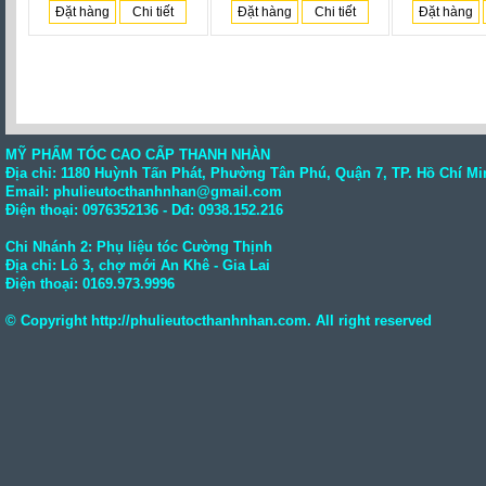
Đặt hàng
Chi tiết
Đặt hàng
Chi tiết
Đặt hàng
MỸ PHẨM TÓC CAO CẤP THANH NHÀN
Địa chỉ: 1180 Huỳnh Tấn Phát, Phường Tân Phú, Quận 7, TP. Hồ Chí Mi
Email: phulieutocthanhnhan@gmail.com
Điện thoại:
0976352136
- Dđ: 0938.152.216
Chi Nhánh 2: Phụ liệu tóc Cường Thịnh
Địa chỉ: Lô 3, chợ mới An Khê - Gia Lai
Điện thoại:
0169.973.9996
© Copyright
http://phulieutocthanhnhan.com
. All right reserved