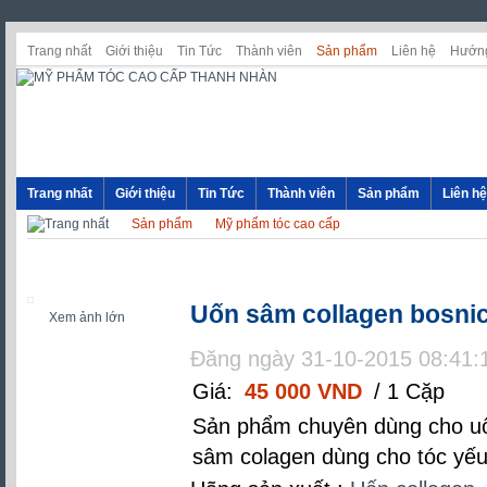
Trang nhất
Giới thiệu
Tin Tức
Thành viên
Sản phẩm
Liên hệ
Hướng
Trang nhất
Giới thiệu
Tin Tức
Thành viên
Sản phẩm
Liên hệ
Sản phẩm
Mỹ phẩm tóc cao cấp
Uốn sâm collagen bosni
Xem ảnh lớn
Đăng ngày 31-10-2015 08:41:
Giá:
45 000 VND
/ 1 Cặp
Sản phẩm chuyên dùng cho uốn
sâm colagen dùng cho tóc yếu 