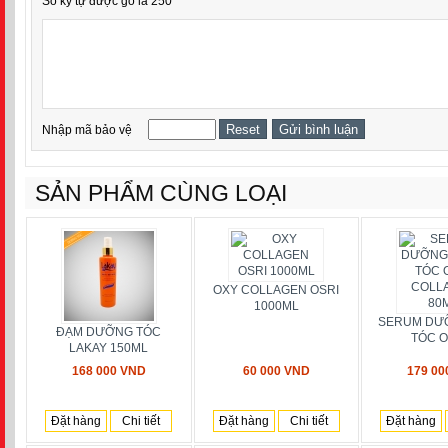
Số ký tự được gõ là 250
Nhập mã bảo vệ
SẢN PHẨM CÙNG LOẠI
OXY COLLAGEN OSRI
1000ML
SERUM DƯ
ĐẠM DƯỠNG TÓC
TÓC OS
LAKAY 150ML
168 000 VND
60 000 VND
179 00
Đặt hàng
Chi tiết
Đặt hàng
Chi tiết
Đặt hàng