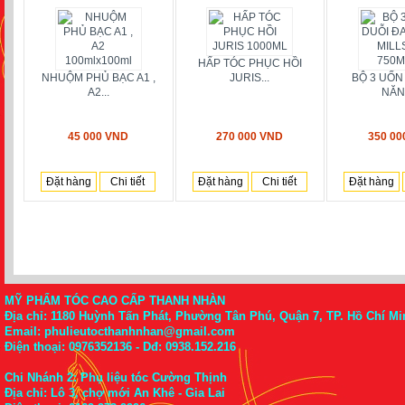
HẤP TÓC PHỤC HỒI
NHUỘM PHỦ BẠC A1 ,
JURIS...
BỘ 3 UỐN
A2...
NĂNG
45 000 VND
270 000 VND
350 00
Đặt hàng
Chi tiết
Đặt hàng
Chi tiết
Đặt hàng
MỸ PHẨM TÓC CAO CẤP THANH NHÀN
Địa chỉ: 1180 Huỳnh Tấn Phát, Phường Tân Phú, Quận 7, TP. Hồ Chí Mi
Email: phulieutocthanhnhan@gmail.com
Điện thoại:
0976352136
- Dđ: 0938.152.216
Chi Nhánh 2: Phụ liệu tóc Cường Thịnh
Địa chỉ: Lô 3, chợ mới An Khê - Gia Lai