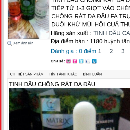
TIẾP TỪ 1-3 GIỌT VÀO CH
CHỐNG RÁT DA ĐẦU FA TR
DUỖI KHỬ MÙI HÔI CUẢ T
Hãng sản xuất :
TINH DẦU C
Địa điểm bán : 1180 huỳnh tấn
Xem ảnh lớn
Đánh giá :
0
điểm
1
2
3
Chia sẻ :
CHI TIẾT SẢN PHẨM
HÌNH ẢNH KHÁC
BÌNH LUẬN
TINH DẦU CHỐNG RÁT DA ĐÂU