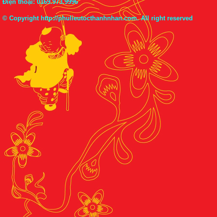
Điện thoại:
0169.973.9996
© Copyright
http://phulieutocthanhnhan.com
. All right reserved