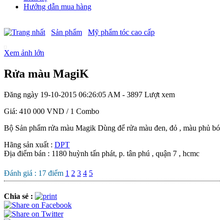
Hướng dẫn mua hàng
Sản phẩm
Mỹ phẩm tóc cao cấp
Xem ảnh lớn
Rửa màu MagiK
Đăng ngày 19-10-2015 06:26:05 AM - 3897 Lượt xem
Giá:
410 000 VND
/ 1 Combo
Bộ Sản phẩm rửa màu Magik Dùng để rửa màu đen, đỏ , màu phủ bó
Hãng sản xuất :
DPT
Địa điểm bán : 1180 huỳnh tấn phát, p. tân phú , quận 7 , hcmc
Đánh giá :
17
điểm
1
2
3
4
5
Chia sẻ :