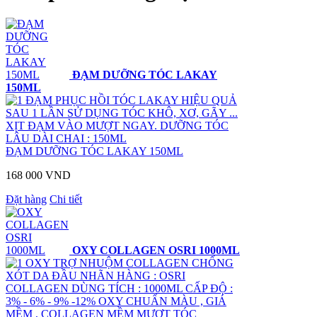
ĐẠM DƯỠNG TÓC LAKAY
150ML
ĐẠM PHỤC HỒI TÓC LAKAY HIỆU QUẢ
SAU 1 LẦN SỬ DỤNG TÓC KHÔ, XƠ, GÃY ...
XỊT ĐẠM VÀO MƯỢT NGAY. DƯỠNG TÓC
LÂU DÀI CHAI : 150ML
ĐẠM DƯỠNG TÓC LAKAY 150ML
168 000 VND
Đặt hàng
Chi tiết
OXY COLLAGEN OSRI 1000ML
OXY TRỢ NHUỘM COLLAGEN CHỐNG
XÓT DA ĐẦU NHÃN HÀNG : OSRI
COLLAGEN DÙNG TÍCH : 1000ML CẤP ĐỘ :
3% - 6% - 9% -12% OXY CHUẨN MÀU , GIÁ
MỀM , COLLAGEN MỀM MƯỢT TÓC