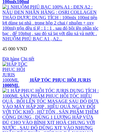
100mlx100ml
NHUỘM PHỦ BẠC 100% A1 : ĐEN A2 :
NÂU ĐEN NHÃN HÀNG : OSRI COLLAGEN
THẢO DƯỢC DUNG TÍCH : 100mlx 100ml tiện
lợi dùng tại nhà . trong hộp 2 chai ( nhuộm + oxy
100ml) trộn đều tỉ lệ : 1 : 1 . sau đó bôi lên phần tóc
bạc . để 10phut . sau đó xả lại với dầu xả và nước .
NHUỘM PHỦ BẠC A1 , A2...
45 000 VND
Đặt hàng
Chi tiết
HẤP TÓC PHỤC HỒI JURIS
1000ML
HẤP PHỤC HỒI TÓC JURIS DUNG TÍCH :
1000ML SẢN PHẨM PHỤC HỒI TÓC HIỆU
QUẢ , BỔI LÊN TÓC MASAGE SAU ĐÓ ĐƯA
VÀO MÁY HẤP 20P . HIỆU QUẢ NGAY ĐỐI
VỚI TÓC KHÔ , HỬ TỔN . SẢN PHẨM THÊM
CÔNG DỤNG , DÙNG 1 LƯỢNG HẤP VỪA
ĐỦ CHO VÀO BÌNH XỊT HOÀ CHUNG VỚI
NƯỚC . SAU ĐÓ DÙNG XỊT VÀO NHƯNG