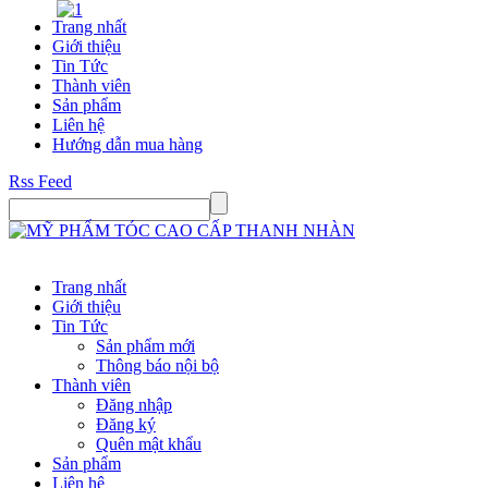
Trang nhất
Giới thiệu
Tin Tức
Thành viên
Sản phẩm
Liên hệ
Hướng dẫn mua hàng
Rss Feed
Trang nhất
Giới thiệu
Tin Tức
Sản phẩm mới
Thông báo nội bộ
Thành viên
Đăng nhập
Đăng ký
Quên mật khẩu
Sản phẩm
Liên hệ