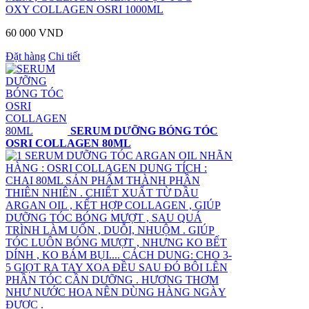
OXY COLLAGEN OSRI 1000ML
60 000 VND
Đặt hàng
Chi tiết
SERUM DƯỠNG BÓNG TÓC
OSRI COLLAGEN 80ML
SERUM DƯỠNG TÓC ARGAN OIL NHÃN
HÀNG : OSRI COLLAGEN DUNG TÍCH :
CHAI 80ML SẢN PHẨM THÀNH PHẦN
THIÊN NHIÊN . CHIẾT XUẤT TỪ DẦU
ARGAN OIL , KẾT HỢP COLLAGEN , GIÚP
DƯỠNG TÓC BÓNG MƯỢT , SAU QUÁ
TRÌNH LÀM UỐN , DUỖI, NHUỘM . GIÚP
TÓC LUÔN BÓNG MƯỢT , NHƯNG KO BẾT
DÍNH , KO BÁM BỤI.... CÁCH DUNG: CHO 3-
5 GIỌT RA TAY XOA ĐỀU SAU ĐÓ BÔI LÊN
PHẦN TÓC CẦN DƯỠNG . HƯƠNG THƠM
NHƯ NƯỚC HOA NÊN DÙNG HÀNG NGÀY
ĐƯỢC .