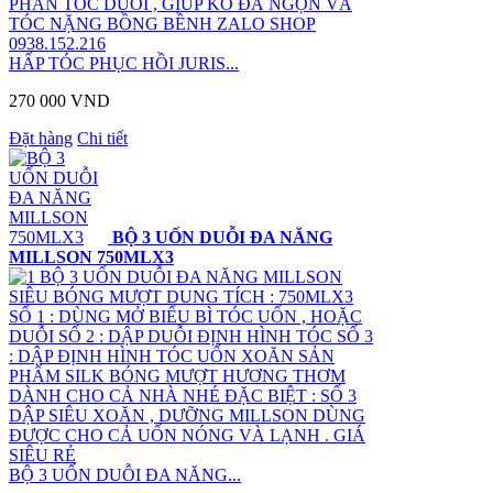
PHẨN TÓC DUỖI , GIÚP KO ĐÁ NGỌN VÀ
TÓC NẶNG BỒNG BỀNH ZALO SHOP
0938.152.216
HẤP TÓC PHỤC HỒI JURIS...
270 000 VND
Đặt hàng
Chi tiết
BỘ 3 UỐN DUỖI ĐA NĂNG
MILLSON 750MLX3
BỘ 3 UỐN DUỖI ĐA NĂNG MILLSON
SIÊU BÓNG MƯỢT DUNG TÍCH : 750MLX3
SỐ 1 : DÙNG MỞ BIỂU BÌ TÓC UỐN , HOẶC
DUỖI SỐ 2 : DẬP DUỖI ĐỊNH HÌNH TÓC SỐ 3
: DẬP ĐỊNH HÌNH TÓC UỐN XOĂN SẢN
PHẨM SILK BÓNG MƯỢT HƯƠNG THƠM
DÀNH CHO CẢ NHÀ NHÉ ĐẶC BIỆT : SỐ 3
DẬP SIÊU XOĂN , DƯỠNG MILLSON DÙNG
ĐƯỢC CHO CẢ UỐN NÓNG VÀ LẠNH . GIÁ
SIÊU RẺ
BỘ 3 UỐN DUỖI ĐA NĂNG...