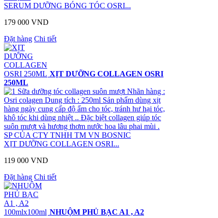
SERUM DƯỠNG BÓNG TÓC OSRI...
179 000 VND
Đặt hàng
Chi tiết
XỊT DƯỠNG COLLAGEN OSRI
250ML
Sữa dưỡng tóc collagen suôn mượt Nhãn hàng :
Osri colagen Dung tích : 250ml Sản phẩm dùng xịt
hàng ngày cung cấp độ ẩm cho tóc, tránh hư hại tóc,
khô tóc khi dùng nhiệt .. Đặc biệt collagen giúp tóc
suôn mượt và hương thơm nước hoa lâu phai mùi .
SP CỦA CTY TNHH TM VN BOSNIC
XỊT DƯỠNG COLLAGEN OSRI...
119 000 VND
Đặt hàng
Chi tiết
NHUỘM PHỦ BẠC A1 , A2