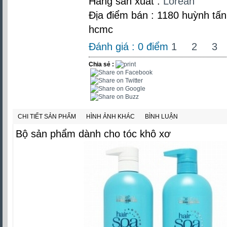
Hãng sản xuất :
Lorean
Địa điểm bán : 1180 huỳnh tấn 
hcmc
Đánh giá :
0
điểm
1
2
3
Chia sẻ :
CHI TIẾT SẢN PHẨM
HÌNH ẢNH KHÁC
BÌNH LUẬN
Bộ sản phẩm dành cho tóc khô xơ