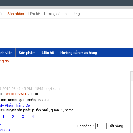
ên
Sản phẩm
Liên hệ
Hướng dẫn mua hàng
nh viên
Sản phẩm
Liên hệ
Hướng dẫn mua hàng
ng da
9-2015 08:46:45 PM - 1845 Lượt xem
ND
81 000 VND
/ 1 Hủ
i lan, nhanh gọn, không bao bịt
Mỹ Phẩm Trắng Da
180 huỳnh tấn phát, p. tân phú , quận 7 , hcmc
m
1
2
3
4
5
Đặt hàng :
Đặt hàng