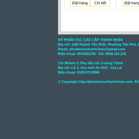
Đặt hàng
Chi tiết
Đặt hàn
MỸ PHẨM TÓC CAO CẤP THANH NHÀN
Địa chỉ: 1180 Huỳnh Tấn Phát, Phường Tân Phú, 
Email: phulieutocthanhnhan@gmail.com
Điện thoại:
0976352136
- Dđ: 0938.152.216
Chi Nhánh 2: Phụ liệu tóc Cường Thịnh
Địa chỉ: Lô 3, chợ mới An Khê - Gia Lai
Điện thoại:
0169.973.9996
© Copyright
http://phulieutocthanhnhan.com
. Al