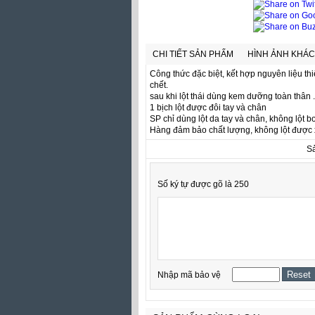
CHI TIẾT SẢN PHẨM
HÌNH ẢNH KHÁC
Công thức đặc biệt, kết hợp nguyên liệu thi
chết.
sau khi lột thái dùng kem dưỡng toàn thân
1 bịch lột được đôi tay và chân
SP chỉ dùng lột da tay và chân, không lột b
Hàng đảm bảo chất lượng, không lột được 
S
Số ký tự được gõ là 250
Nhập mã bảo vệ