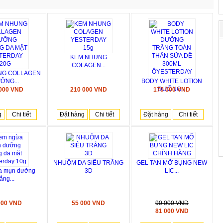
KEM NHUNG
COLAGEN...
NG COLLAGEN
ỠNG...
BODY WHITE LOTION
DƯỠNG...
 000 VND
210 000 VND
170 000 VND
g
Chi tiết
Đặt hàng
Chi tiết
Đặt hàng
Chi tiết
NHUỘM DA SIÊU TRẮNG
GEL TAN MỠ BỤNG NEW
a mụn dưỡng
3D
LIC...
rắng...
000 VND
55 000 VND
90 000 VND
81 000 VND