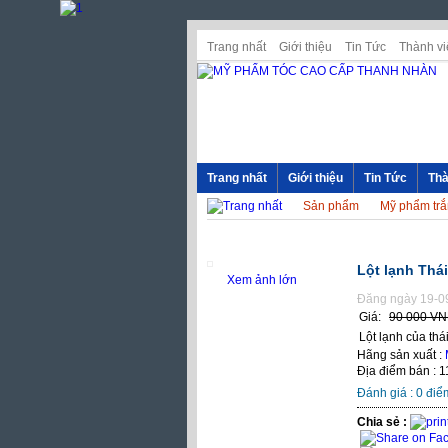
Trang nhất
Giới thiệu
Tin Tức
Thành vi
Trang nhất
Giới thiệu
Tin Tức
Thà
Sản phẩm
Mỹ phẩm trắ
Lột lạnh Thái
Xem ảnh lớn
Đăng ngày 19-0
Giá:
90 000 V
Lột lạnh của thá
Hãng sản xuất :
Địa điểm bán : 1
Đánh giá :
0
điể
Chia sẻ :