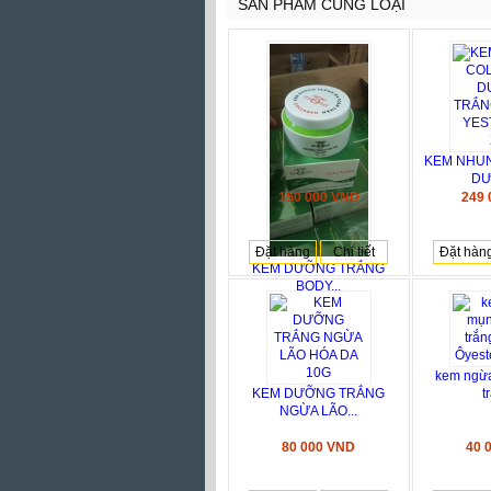
SẢN PHẨM CÙNG LOẠI
KEM NHU
DƯ
150 000 VND
249
Đặt hàng
Chi tiết
Đặt hàn
KEM DƯỠNG TRẮNG
BODY...
kem ngừ
KEM DƯỠNG TRẮNG
t
NGỪA LÃO...
80 000 VND
40 