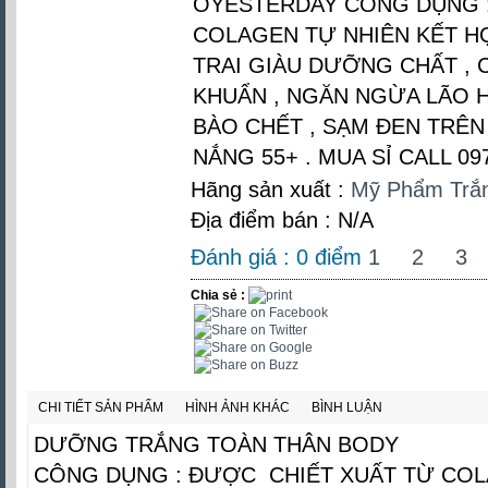
ÔYESTERDAY CÔNG DỤNG :
COLAGEN TỰ NHIÊN KẾT H
TRAI GIÀU DƯỠNG CHẤT , 
KHUẨN , NGĂN NGỪA LÃO H
BÀO CHẾT , SẠM ĐEN TRÊN
NẮNG 55+ . MUA SỈ CALL 09
Hãng sản xuất :
Mỹ Phẩm Trắ
Địa điểm bán : N/A
Đánh giá :
0
điểm
1
2
3
Chia sẻ :
CHI TIẾT SẢN PHẨM
HÌNH ẢNH KHÁC
BÌNH LUẬN
DƯỠNG TRẮNG TOÀN THÂN BODY
CÔNG DỤNG : ĐƯỢC CHIẾT XUẤT TỪ COL