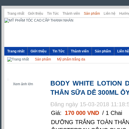
Trang nhất
Giới thiệu
Tin Tức
Thành viên
Sản phẩm
Liên hệ
Hướng
Trang nhất
Giới thiệu
Tin Tức
Thành viên
Sản phẩm
Liên hệ
Sản phẩm
Mỹ phẩm trắng da
BODY WHITE LOTION
Xem ảnh lớn
THÂN SỮA DÊ 300ML Ô
Đăng ngày 15-03-2018 11:18:
Giá:
170 000 VND
/ 1 Chai
DƯỠNG TRẮNG TOÀN THÂN