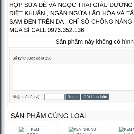
HỢP SỮA DÊ VÀ NGỌC TRAI GIÀU DƯỠNG 
DIỆT KHUẨN , NGĂN NGỪA LÃO HÓA VÀ TẨY
SẠM ĐEN TRÊN DA , CHỈ SỐ CHỐNG NẮNG 
MUA SỈ CALL 0976.352.136
Sản phẩm này không có hình
Số ký tự được gõ là 250
Nhập mã bảo vệ
SẢN PHẨM CÙNG LOẠI