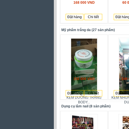
168 000 VND
60 
Đặt hàng
Chi tiết
Đặt hàn
Mỹ phẩm trắng da (27 sản phẩm)
150 000 VND
249
Đặt hàng
Chi tiết
Đặt hàn
KEM DƯỠNG TRẮNG
KEM NHU
BODY...
DƯ
Dụng cụ làm nail (8 sản phẩm)