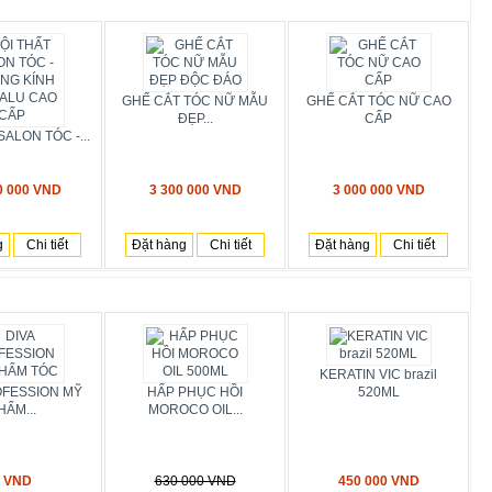
GHẾ CẮT TÓC NỮ MẪU
GHẾ CẮT TÓC NỮ CAO
ĐẸP...
CẤP
SALON TÓC -...
0 000 VND
3 300 000 VND
3 000 000 VND
g
Chi tiết
Đặt hàng
Chi tiết
Đặt hàng
Chi tiết
KERATIN VIC brazil
OFESSION MỸ
HẤP PHỤC HỒI
520ML
HẨM...
MOROCO OIL...
 VND
630 000 VND
450 000 VND