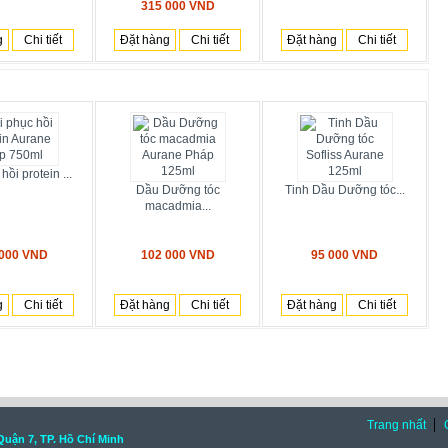
315 000 VND
g
Chi tiết
Đặt hàng
Chi tiết
Đặt hàng
Chi tiết
hồi protein ...
Dầu Dưỡng tóc
Tinh Dầu Dưỡng tóc...
macadmia...
 000 VND
102 000 VND
95 000 VND
g
Chi tiết
Đặt hàng
Chi tiết
Đặt hàng
Chi tiết
Trang nhất
Quận 7, TP. Hồ Chí Minh