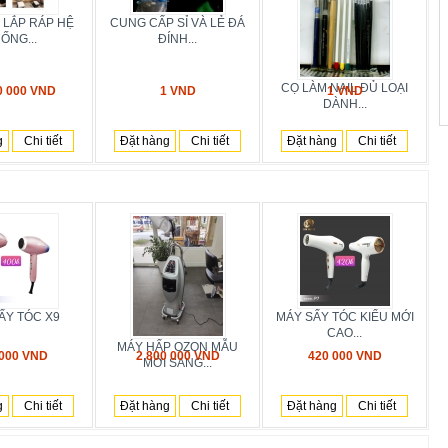
Ế LẮP RÁP HỆ
CUNG CẤP SỈ VÀ LẺ ĐÁ
ỐNG...
ĐÍNH...
CỌ LÀM NAIL ĐỦ LOẠI
0 000 VND
1 VND
1 VND
DÀNH...
g
Chi tiết
Đặt hàng
Chi tiết
Đặt hàng
Chi tiết
ẤY TÓC X9
MÁY SẤY TÓC KIỂU MỚI
CAO...
MÁY HẤP OZON MẪU
 000 VND
2 800 000 VND
420 000 VND
MỚI SANG...
g
Chi tiết
Đặt hàng
Chi tiết
Đặt hàng
Chi tiết