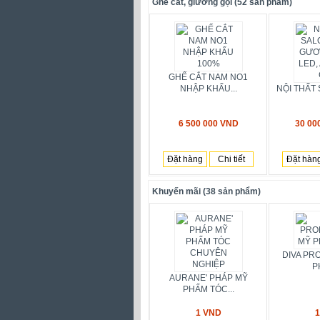
Ghế cắt, giường gội (52 sản phẩm)
GHẾ CẮT NAM NO1
NHẬP KHẨU...
NỘI THẤT 
6 500 000 VND
30 00
Đặt hàng
Chi tiết
Đặt hàn
Khuyến mãi (38 sản phẩm)
DIVA PR
P
AURANE' PHÁP MỸ
PHẨM TÓC...
1 VND
1