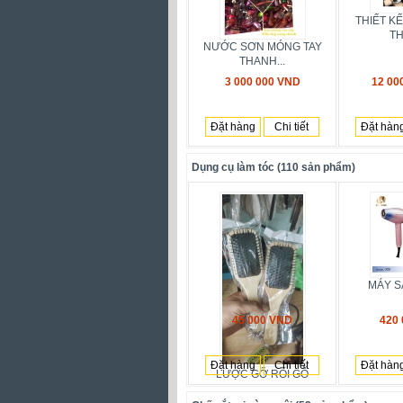
THIẾT K
TH
NƯỚC SƠN MÓNG TAY
THANH...
3 000 000 VND
12 00
Đặt hàng
Chi tiết
Đặt hàn
Dụng cụ làm tóc (110 sản phẩm)
MÁY S
45 000 VND
420
Đặt hàng
Chi tiết
Đặt hàn
LƯỢC GỠ RỐI GỖ