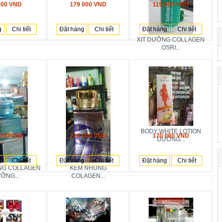
000 VND
179 000 VND
119 000 VND
g
Chi tiết
Đặt hàng
Chi tiết
Đặt hàng
Chi tiết
XỊT DƯỠNG COLLAGEN
OSRI...
BODY WHITE LOTION
 000 VND
210 000 VND
170 000 VND
DƯỠNG...
g
Chi tiết
Đặt hàng
Chi tiết
Đặt hàng
Chi tiết
NG COLLAGEN
KEM NHUNG
ỠNG...
COLAGEN...