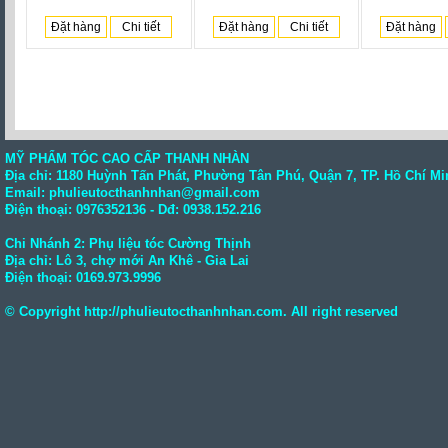
Đặt hàng
Chi tiết
Đặt hàng
Chi tiết
Đặt hàng
MỸ PHẨM TÓC CAO CẤP THANH NHÀN
Địa chỉ: 1180 Huỳnh Tấn Phát, Phường Tân Phú, Quận 7, TP. Hồ Chí Mi
Email: phulieutocthanhnhan@gmail.com
Điện thoại:
0976352136
- Dđ: 0938.152.216
Chi Nhánh 2: Phụ liệu tóc Cường Thịnh
Địa chỉ: Lô 3, chợ mới An Khê - Gia Lai
Điện thoại:
0169.973.9996
© Copyright
http://phulieutocthanhnhan.com
. All right reserved