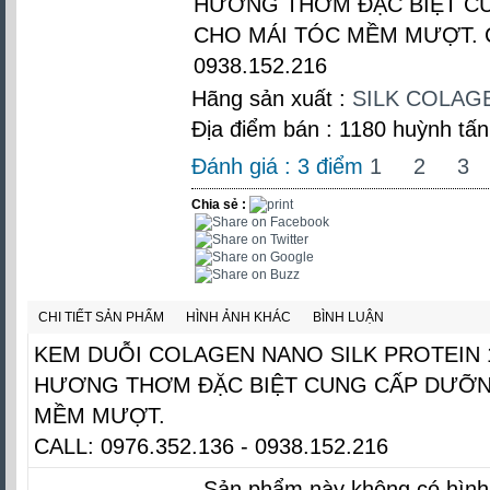
HƯƠNG THƠM ĐẶC BIỆT C
CHO MÁI TÓC MỀM MƯỢT. CA
0938.152.216
Hãng sản xuất :
SILK COLAG
Địa điểm bán : 1180 huỳnh tấn
Đánh giá :
3
điểm
1
2
3
Chia sẻ :
CHI TIẾT SẢN PHẨM
HÌNH ẢNH KHÁC
BÌNH LUẬN
KEM DUỖI COLAGEN NANO SILK PROTEIN 
HƯƠNG THƠM ĐẶC BIỆT CUNG CẤP DƯỠN
MỀM MƯỢT.
CALL: 0976.352.136 - 0938.152.216
Sản phẩm này không có hình