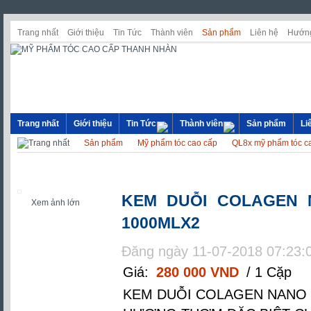
Trang nhất
Giới thiệu
Tin Tức
Thành viên
Sản phẩm
Liên hệ
Hướng
Trang nhất
Giới thiệu
Tin Tức
Thành viên
Sản phẩm
Li
Sản phẩm
Mỹ phẩm tóc cao cấp
QL8x mỹ phẩm tóc c
KEM DUỖI COLAGEN 
Xem ảnh lớn
1000MLX2
Đăng ngày 11-07-2018 07:23:
Giá:
280 000 VND
/ 1 Cặp
KEM DUỖI COLAGEN NANO 