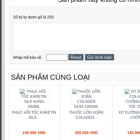
Số ký tự được gõ là 250
Nhập mã bảo vệ
SẢN PHẨM CÙNG LOẠI
PHỤC HỒI TÓC KARETIN
THUỐC UỐN XOĂN
XỊT DƯỠNG
SILK...
COLAGEN...
CHỐN
240 000 VND
300 000 VND
145 00