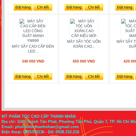
Đặt hàng
Chi tiết
Đặt hàng
Chi tiết
Đặt hàng
MÁY SẤY TÓC UỐN
MÁY SẤY 
MÁY SẤY CAO CẤP ĐÈN
XOĂN CAO...
SUẤT
LED...
340 000 VND
450 000 VND
420 00
Đặt hàng
Chi tiết
Đặt hàng
Chi tiết
Đặt hàng
MỸ PHẨM TÓC CAO CẤP THANH NHÀN
Địa chỉ: 1180 Huỳnh Tấn Phát, Phường Tân Phú, Quận 7, TP. Hồ Chí Mi
Email: phulieutocthanhnhan@gmail.com
Điện thoại:
0976352136
- Dđ: 0938.152.216