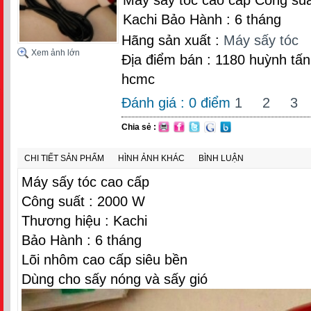
Kachi Bảo Hành : 6 tháng
Hãng sản xuất :
Máy sấy tóc
Xem ảnh lớn
Địa điểm bán : 1180 huỳnh tấn 
hcmc
Đánh giá :
0
điểm
1
2
3
Chia sẻ :
CHI TIẾT SẢN PHẨM
HÌNH ẢNH KHÁC
BÌNH LUẬN
Máy sấy tóc cao cấp
Công suất : 2000 W
Thương hiệu : Kachi
Bảo Hành : 6 tháng
Lõi nhôm cao cấp siêu bền
Dùng cho sấy nóng và sấy gió