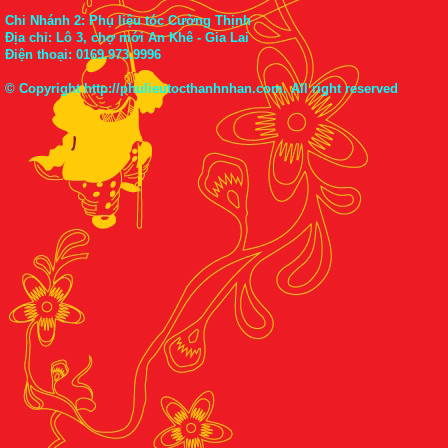
Chi Nhánh 2: Phụ liệu tóc Cường Thịnh
Địa chỉ: Lô 3, chợ mới An Khê - Gia Lai
Điện thoại:
0169.973.9996
© Copyright
http://phulieutocthanhnhan.com
. All right reserved