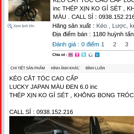
inc THÉP XỊN KO GỈ SÉT ,
MÀU . CALL SỈ : 0938.152.21
Hãng sản xuất :
Kéo , Lược, kẹp
Xem ảnh lớn
Địa điểm bán : 1180 huỳnh tấn
Đánh giá :
0
điểm
1
2
3
Chia sẻ :
CHI TIẾT SẢN PHẨM
HÌNH ẢNH KHÁC
BÌNH LUẬN
KÉO CẮT TÓC CAO CẤP
LUCKY JAPAN MÀU ĐEN 6.0 inc
THÉP XỊN KO GỈ SÉT , KHÔNG BONG TRÓC 
CALL SỈ : 0938.152.216