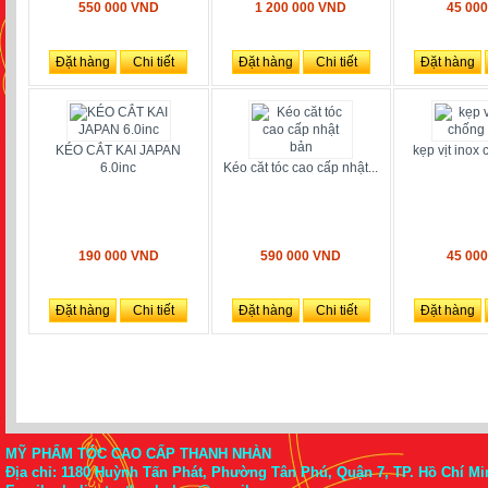
550 000 VND
1 200 000 VND
45 00
Đặt hàng
Chi tiết
Đặt hàng
Chi tiết
Đặt hàng
KÉO CẮT KAI JAPAN
kẹp vịt inox 
6.0inc
Kéo căt tóc cao cấp nhật...
190 000 VND
590 000 VND
45 00
Đặt hàng
Chi tiết
Đặt hàng
Chi tiết
Đặt hàng
MỸ PHẨM TÓC CAO CẤP THANH NHÀN
Địa chỉ: 1180 Huỳnh Tấn Phát, Phường Tân Phú, Quận 7, TP. Hồ Chí Mi