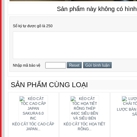
Sản phẩm này không có hình
Số ký tự được gõ là 250
Nhập mã bảo vệ
SẢN PHẨM CÙNG LOẠI
LƯỢC BÀN 
SẤ
KÉO CẮT TÓC CAO CẤP
KÉO CẮT TÓC HỌA TIẾT
JAPAN...
RỒNG...