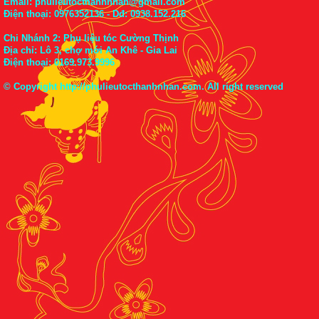
Email: phulieutocthanhnhan@gmail.com
Điện thoại:
0976352136
- Dđ: 0938.152.216
Chi Nhánh 2: Phụ liệu tóc Cường Thịnh
Địa chỉ: Lô 3, chợ mới An Khê - Gia Lai
Điện thoại:
0169.973.9996
© Copyright
http://phulieutocthanhnhan.com
. All right reserved