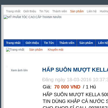
Trang nhất
Giới thiệu
Tin Tức
Thành viên
Sản phẩm
Liên hệ
Hướng
Trang nhất
Giới thiệu
Tin Tức
Thành viên
Sản phẩm
Liên hệ
Sản phẩm
Khuyến mãi
HẤP SUÔN MƯỢT KELL
Xem ảnh lớn
Đăng ngày 18-03-2016 10:37:
Giá:
70 000 VND
/ 1 Hủ
HẤP SUÔN MƯỢT KELLA 5
TIN DÙNG KHẮP CẢ NƯỚC 
CHO SHOP SỈ CALL 0938152