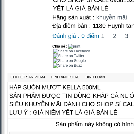
YẾT LÀ GIÁ BÁN LẺ
Hãng sản xuất :
khuyễn mãi
Địa điểm bán : 1180 Huynh tan
Đánh giá :
0
điểm
1
2
3
Chia sẻ :
CHI TIẾT SẢN PHẨM
HÌNH ẢNH KHÁC
BÌNH LUẬN
HẤP SUÔN MƯỢT KELLA 500ML
SẢN PHẨM ĐƯỢC TIN DÙNG KHẮP CẢ NƯ
SIÊU KHUYỄN MÃI DÀNH CHO SHOP SỈ CAL
LƯU Ý : GIÁ NIÊM YẾT LÀ GIÁ BÁN LẺ
Sản phẩm này không có hình