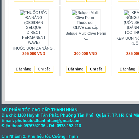
Selque Multi Olive Perm
-...
KEM UỐN N
(UỐN
THUỐC UỐN ĐA NĂNG...
295 000 VND
300 000 VND
285 00
Đặt hàng
Chi tiết
Đặt hàng
Chi tiết
Đặt hàng
MỸ PHẨM TÓC CAO CẤP THANH NHÀN
Địa chỉ: 1180 Huỳnh Tấn Phát, Phường Tân Phú, Quận 7, TP. Hồ Chí Mi
Email: phulieutocthanhnhan@gmail.com
Điện thoại:
0976352136
- Dđ: 0938.152.216
Chi Nhánh 2: Phụ liệu tóc Cường Thịnh