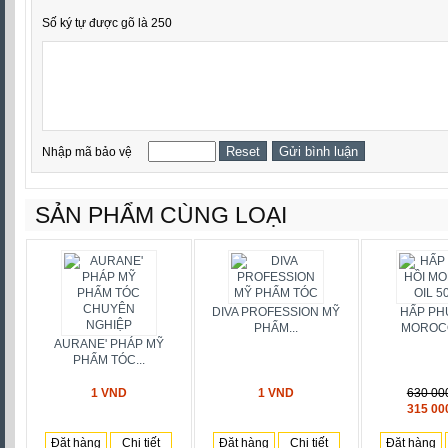
Số ký tự được gõ là 250
Nhập mã bảo vệ
SẢN PHẨM CÙNG LOẠI
DIVA PROFESSION MỸ
HẤP PH
PHẨM...
MOROCO 
AURANE' PHÁP MỸ
PHẨM TÓC...
1 VND
1 VND
630 00
315 00
Đặt hàng
Chi tiết
Đặt hàng
Chi tiết
Đặt hàng