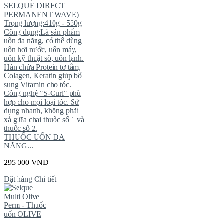
SELQUE DIRECT
PERMANENT WAVE)
Trọng lượng:410g - 530g
Công dụng:Là sản phẩm
uốn đa năng, có thể dùng
uốn hơi nước, uốn máy,
uốn kỹ thuật số, uốn lạnh.
Hàn chứa Protein tơ tằm,
Colagen, Keratin giúp bổ
sung Vitamin cho tóc.
Công nghệ "S-Curl" phù
hợp cho mọi loại tóc. Sử
dụng nhanh, không phải
xả giữa chai thuốc số 1 và
thuốc số 2.
THUỐC UỐN ĐA
NĂNG...
295 000 VND
Đặt hàng
Chi tiết