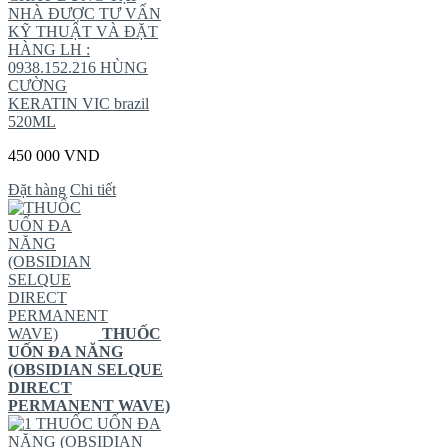
NHÀ ĐƯỢC TƯ VẤN
KỸ THUẬT VÀ ĐẶT
HÀNG LH :
0938.152.216 HÙNG
CƯỜNG
KERATIN VIC brazil
520ML
450 000 VND
Đặt hàng
Chi tiết
THUỐC
UỐN ĐA NĂNG
(OBSIDIAN SELQUE
DIRECT
PERMANENT WAVE)
THUỐC UỐN ĐA
NĂNG (OBSIDIAN