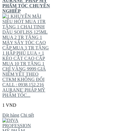
AURANE' PHÁP MỸ
PHẨM TÓC CHUYÊN
NGHIỆP
KHUYỄN MÃI
SIÊU HÓT MUA 1TR
TẶNG 1 CHAI TINH
DẦU SOFLISS 125ML
MUA 2 TR TẶNG 1
MÁY SẤY TÓC CAO
CẤP MUA 3 TR TẶNG
1 HẤP PHỦ LỤA + 1
KÉO CẮT CAO CẤP
MUA 10 TR TẶNG 1
CHỈ VÀNG 9999 GIÁ
NIÊM YẾT THEO
CTKM KHÔNG ĐỔI
CALL : 0938.152.216
AURANE' PHÁP MỸ
PHẨM TÓC...
1 VND
Đặt hàng
Chi tiết