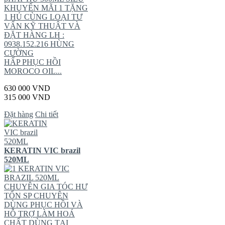
KHUYẾN MÃI 1 TẶNG
1 HỦ CÙNG LOẠI TƯ
VẤN KỸ THUẬT VÀ
ĐẶT HÀNG LH :
0938.152.216 HÙNG
CƯỜNG
HẤP PHỤC HỒI
MOROCO OIL...
630 000 VND
315 000 VND
Đặt hàng
Chi tiết
KERATIN VIC brazil
520ML
KERATIN VIC
BRAZIL 520ML
CHUYÊN GIA TÓC HƯ
TỔN SP CHUYÊN
DÙNG PHỤC HỒI VÀ
HỖ TRỢ LÀM HOÁ
CHẤT DÙNG TẠI