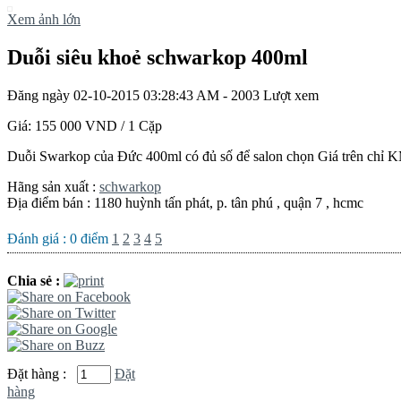
Xem ảnh lớn
Duỗi siêu khoẻ schwarkop 400ml
Đăng ngày 02-10-2015 03:28:43 AM - 2003 Lượt xem
Giá:
155 000 VND
/ 1 Cặp
Duỗi Swarkop của Đức 400ml có đủ số để salon chọn Giá trên chỉ K
Hãng sản xuất :
schwarkop
Địa điểm bán : 1180 huỳnh tấn phát, p. tân phú , quận 7 , hcmc
Đánh giá :
0
điểm
1
2
3
4
5
Chia sẻ :
Đặt hàng :
Đặt
hàng