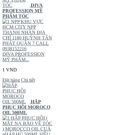
DIVA
PROFESSION MỸ
PHẨM TÓC
NPP KHU VỰC
HCM CITY NPP
THANH NHÀN ĐỊA
CHỈ 1180 HUỲNH TẤN
PHÁT QUẬN 7 CALL
0938152216
DIVA PROFESSION
MỸ PHẨM...
1 VND
Đặt hàng
Chi tiết
HẤP
PHỤC HỒI MOROCO
OIL 500ML
HẤP PHỤC HỒI (
MĂT NẠ BẢO VỆ TÓC
) MOROCCO OIL CUẢ
pHÁP HỦ 500ML SIÊU