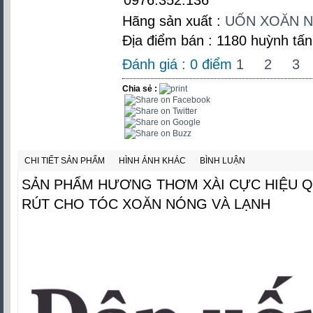
Hãng sản xuất :
UỐN XOĂN N
Địa điểm bán : 1180 huỳnh tấn
Đánh giá :
0
điểm
1
2
3
Chia sẻ :
CHI TIẾT SẢN PHẨM
HÌNH ẢNH KHÁC
BÌNH LUẬN
SẢN PHẨM HƯƠNG THƠM XÀI CỰC HIỆU Q
RÚT CHO TÓC XOĂN NÓNG VÀ LẠNH