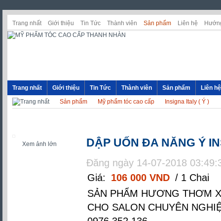
Trang nhất
Giới thiệu
Tin Tức
Thành viên
Sản phẩm
Liên hệ
Hướng
Trang nhất
Giới thiệu
Tin Tức
Thành viên
Sản phẩm
Liên hệ
Sản phẩm
Mỹ phẩm tóc cao cấp
Insigna Italy ( Ý )
DẬP UỐN ĐA NĂNG Ý IN
Xem ảnh lớn
Đăng ngày 14-07-2018 03:49:
Giá:
106 000 VND
/ 1 Chai
SẢN PHẨM HƯƠNG THƠM X
CHO SALON CHUYÊN NGHIỆP 
0976.352.136