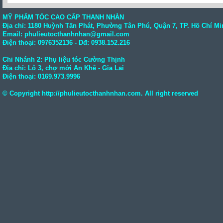
MỸ PHẨM TÓC CAO CẤP THANH NHÀN
Địa chỉ: 1180 Huỳnh Tấn Phát, Phường Tân Phú, Quận 7, TP. Hồ Chí Mi
Email: phulieutocthanhnhan@gmail.com
Điện thoại:
0976352136
- Dđ: 0938.152.216
Chi Nhánh 2: Phụ liệu tóc Cường Thịnh
Địa chỉ: Lô 3, chợ mới An Khê - Gia Lai
Điện thoại:
0169.973.9996
© Copyright
http://phulieutocthanhnhan.com
. All right reserved