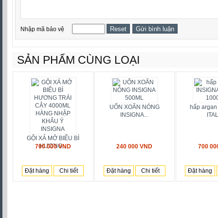
Nhập mã bảo vệ
SẢN PHẨM CÙNG LOẠI
UỐN XOĂN NÓNG
hấp argan
INSIGNA...
ITAL
GỘI XẢ MỞ BIỂU BÌ
HƯƠNG...
700 000 VND
240 000 VND
700 00
Đặt hàng
Chi tiết
Đặt hàng
Chi tiết
Đặt hàng