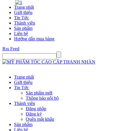
Trang nhất
Giới thiệu
Tin Tức
Thành viên
Sản phẩm
Liên hệ
Hướng dẫn mua hàng
Rss Feed
Trang nhất
Giới thiệu
Tin Tức
Sản phẩm mới
Thông báo nội bộ
Thành viên
Đăng nhập
Đăng ký
Quên mật khẩu
Sản phẩm
Liên hệ