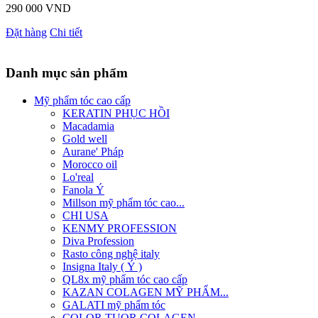
290 000 VND
Đặt hàng
Chi tiết
Danh mục sản phẩm
Mỹ phẩm tóc cao cấp
KERATIN PHỤC HỒI
Macadamia
Gold well
Aurane' Pháp
Morocco oil
Lo'real
Fanola Ý
Millson mỹ phẩm tóc cao...
CHI USA
KENMY PROFESSION
Diva Profession
Rasto công nghệ italy
Insigna Italy ( Ý )
QL8x mỹ phẩm tóc cao cấp
KAZAN COLAGEN MỸ PHẨM...
GALATI mỹ phẩm tóc
COLOR TUOR COLAGEN