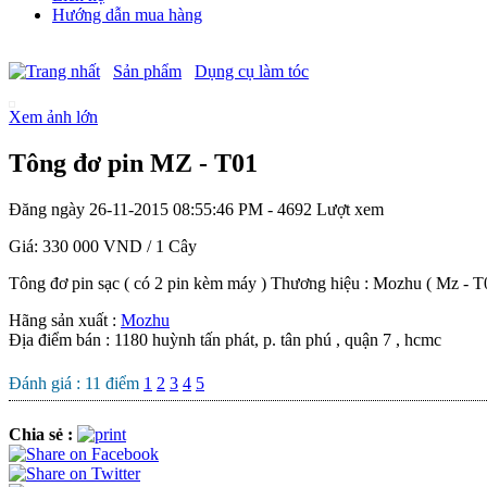
Hướng dẫn mua hàng
Sản phẩm
Dụng cụ làm tóc
Xem ảnh lớn
Tông đơ pin MZ - T01
Đăng ngày 26-11-2015 08:55:46 PM - 4692 Lượt xem
Giá:
330 000 VND
/ 1 Cây
Tông đơ pin sạc ( có 2 pin kèm máy ) Thương hiệu : Mozhu ( Mz - T
Hãng sản xuất :
Mozhu
Địa điểm bán : 1180 huỳnh tấn phát, p. tân phú , quận 7 , hcmc
Đánh giá :
11
điểm
1
2
3
4
5
Chia sẻ :