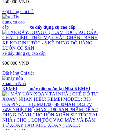
550 000 VND
Đặt hàng
Chi tiết
xe đẩy dụng cụ cao cấp
XE ĐẨY, DỤNG CỤ LÀM TÓC CAO CẤP -
CHẤT LIỆU : THÉP MẠ CHẮC CHẮN - BÁNH
XE KO DINH TÓC - 5 KỆ ĐỰNG ĐỒ HÀNG
LUÔN CÓ SẴN
xe đẩy dụng cụ cao cấp
900 000 VND
Đặt hàng
Chi tiết
máy uốn xoăn tại Nhà KEMEI
MÁY UỐN XOĂN TẠI NHÀ ( CHẾ ĐỘ TỰ
XOAY) NHÃN HIÊU: KEMEI MODEL : RH-
01A PIN: LITHIUM21700, 4800MAH DC3.7V
34W NHIỆT ĐỘ MAX : 180 SẢN PHẨM DỄ SỬ
DỤNG DÀNH CHO UỐN XOĂN SỰ TIỆC TẠI
NHÀ ( CHO 1 LỌN TÓC VÀO MÁY VÀ BẤM
TỰ XOAY TẠO KIỂU XOĂN ) CALL :