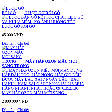
LƯỢC GỠ RỐI GỖ
LƯỢC BÀN GỠ RỐI TÓC CHẤT LIỆU GỖ
VÀ NHỰA MỀM , KO ẢNH HƯỞNG TÓC
LƯỢC GỠ RỐI GỖ
45 000 VND
Đặt hàng
Chi tiết
MÁY HẤP OZON MẪU MỚI
SANG TRỌNG
MÁY HẤP OZON KIỂU MỚI MÁY DÙNG
HẤP DẦU TÓC , HẤP NÓNG, HẤP GIÓ ĐỀU
ĐƯỢC MÁY BAO XÀI 7 NGÀY ĐẦU . BẢO
HÀNH 1 NĂM ZALO SHOP 0938.152.216 MUA
HÀNG NHANH NHẤT HOẶC 0976.352.136
MÁY HẤP OZON MẪU MỚI SANG...
2 800 000 VND
Đặt hàng
Chi tiết