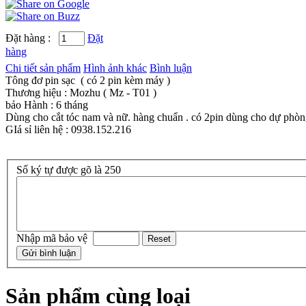
Đặt hàng :
Đặt
hàng
Chi tiết sản phẩm
Hình ảnh khác
Bình luận
Tông đơ pin sạc ( có 2 pin kèm máy )
Thương hiệu : Mozhu ( Mz - T01 )
bảo Hành : 6 tháng
Dùng cho cắt tóc nam và nữ. hàng chuẩn . có 2pin dùng cho dự phò
GIá sỉ liên hệ : 0938.152.216
Số ký tự được gõ là 250
Nhập mã bảo vệ
Sản phẩm cùng loại