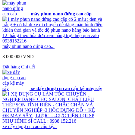
máy phun nano đứng cao cấp
máy phun nano đứng cao cấp có 2 màu : đen và
trắng + có bánh xe di chuyển dễ dàng màn hình điều
khiển thời gian và tốc độ phun nano hàng bảo hành
12 tháng theo hóa đơn xem hàng trực tiếp qua zalo
0938152216
máy phun nano đứng cao...
3 000 000 VND
Đặt hàng
Chi tiết
xe đẩy dụng cụ cao cấp kệ máy sấy
XE DỤNG CỤ LÀM TÓC CHUYÊN
NGHIỆP DÀNH CHO SALON -CHẤT LIỆU
THÉP SƠN TĨNH ĐIỆN - CHẮC CHẮN VÀ
CHUYÊN NGHIỆP -3 HỘC ĐỰNG ĐỒ + KỆ
ĐỂ MÁY SẤY , LƯỢC... -CỰC TIỆN LỢI SP
NHƯ HÌNH SỈ CALL : 0938.152.216
xe đẩy dụng cụ cao cấp kệ...