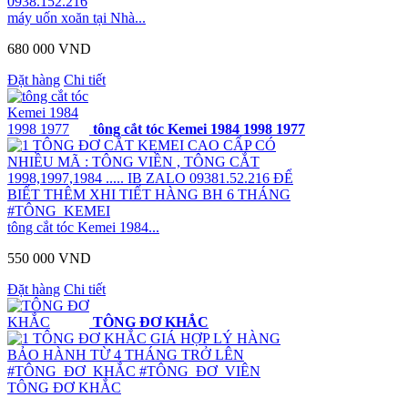
0938.152.216
máy uốn xoăn tại Nhà...
680 000 VND
Đặt hàng
Chi tiết
tông cắt tóc Kemei 1984 1998 1977
TÔNG ĐƠ CẮT KEMEI CAO CẤP CÓ
NHIỀU MÃ : TÔNG VIỀN , TÔNG CẮT
1998,1997,1984 ..... IB ZALO 09381.52.216 ĐỂ
BIẾT THÊM XHI TIẾT HÀNG BH 6 THÁNG
#TÔNG_KEMEI
tông cắt tóc Kemei 1984...
550 000 VND
Đặt hàng
Chi tiết
TÔNG ĐƠ KHẮC
TÔNG ĐƠ KHẮC GIÁ HỢP LÝ HÀNG
BẢO HÀNH TỪ 4 THÁNG TRỞ LÊN
#TÔNG_ĐƠ_KHẮC #TÔNG_ĐƠ_VIÊN
TÔNG ĐƠ KHẮC