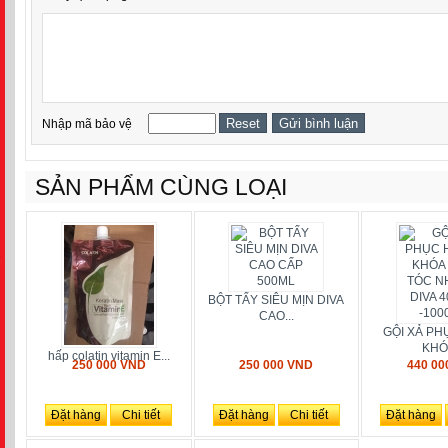
Nhập mã bảo vệ
SẢN PHẨM CÙNG LOẠI
BỘT TẨY SIÊU MỊN DIVA
CAO...
GỘI XẢ PH
KHÓA
hấp colatin vitamin E...
250 000 VND
250 000 VND
440 00
Đặt hàng
Chi tiết
Đặt hàng
Chi tiết
Đặt hàng