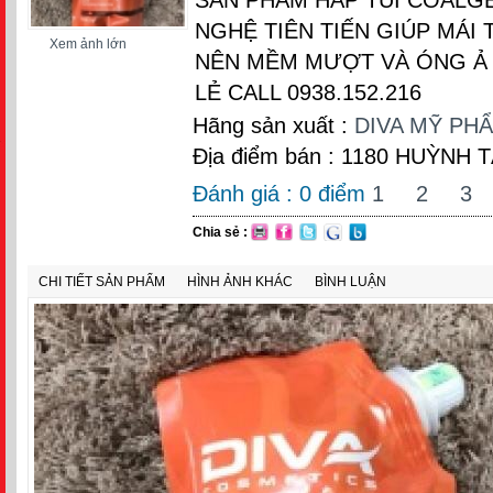
NGHỆ TIÊN TIẾN GIÚP MÁI
Xem ảnh lớn
NÊN MỀM MƯỢT VÀ ÓNG Ả 
LẺ CALL 0938.152.216
Hãng sản xuất :
DIVA MỸ PH
Địa điểm bán : 1180 HUỲNH
Đánh giá :
0
điểm
1
2
3
Chia sẻ :
CHI TIẾT SẢN PHẨM
HÌNH ẢNH KHÁC
BÌNH LUẬN