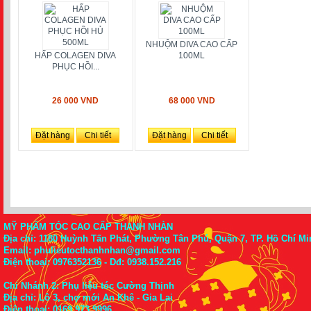
NHUỘM DIVA CAO CẤP
HẤP COLAGEN DIVA
100ML
PHỤC HỒI...
26 000 VND
68 000 VND
Đặt hàng
Chi tiết
Đặt hàng
Chi tiết
MỸ PHẨM TÓC CAO CẤP THANH NHÀN
Địa chỉ: 1180 Huỳnh Tấn Phát, Phường Tân Phú, Quận 7, TP. Hồ Chí Mi
Email: phulieutocthanhnhan@gmail.com
Điện thoại:
0976352136
- Dđ: 0938.152.216
Chi Nhánh 2: Phụ liệu tóc Cường Thịnh
Địa chỉ: Lô 3, chợ mới An Khê - Gia Lai
Điện thoại:
0169.973.9996