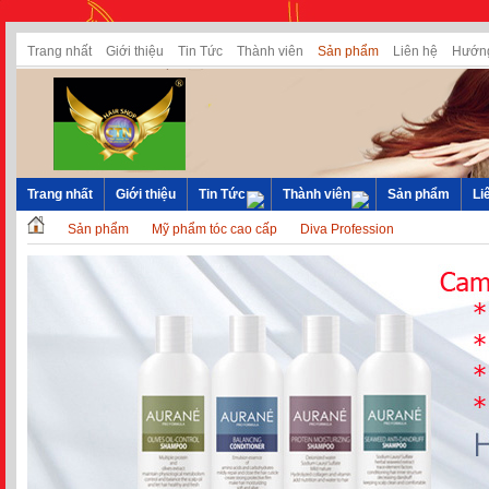
Trang nhất
Giới thiệu
Tin Tức
Thành viên
Sản phẩm
Liên hệ
Hướng
Trang nhất
Giới thiệu
Tin Tức
Thành viên
Sản phẩm
Li
Sản phẩm
Mỹ phẩm tóc cao cấp
Diva Profession