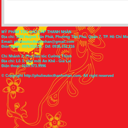
MỸ PHẨM TÓC CAO CẤP THANH NHÀN
Địa chỉ: 1180 Huỳnh Tấn Phát, Phường Tân Phú, Quận 7, TP. Hồ Chí Mi
Email: phulieutocthanhnhan@gmail.com
Điện thoại:
0976352136
- Dđ: 0938.152.216
Chi Nhánh 2: Phụ liệu tóc Cường Thịnh
Địa chỉ: Lô 3, chợ mới An Khê - Gia Lai
Điện thoại:
0169.973.9996
© Copyright
http://phulieutocthanhnhan.com
. All right reserved