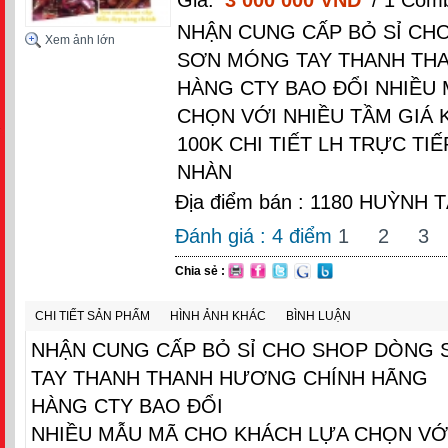
NHẬN CUNG CẤP BỎ SỈ CH
Xem ảnh lớn
SƠN MÓNG TAY THANH TH
HÀNG CTY BAO ĐỔI NHIỀU
CHỌN VỚI NHIỀU TẦM GIÁ 
100K CHI TIẾT LH TRỰC TIẾ
NHÀN
Địa điểm bán : 1180 HUỲNH
Đánh giá :
4
điểm
1
2
3
Chia sẻ :
CHI TIẾT SẢN PHẨM
HÌNH ẢNH KHÁC
BÌNH LUẬN
NHẬN CUNG CẤP BỎ SỈ CHO SHOP DÒNG
TAY THANH THANH HƯƠNG CHÍNH HÃNG
HÀNG CTY BAO ĐỔI
NHIỀU MẪU MÃ CHO KHÁCH LỰA CHỌN VỚI