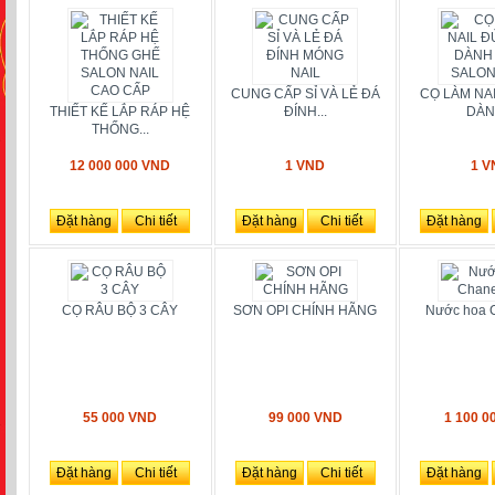
CUNG CẤP SỈ VÀ LẺ ĐÁ
CỌ LÀM NAI
THIẾT KẾ LẮP RÁP HỆ
ĐÍNH...
DÀNH
THỐNG...
12 000 000 VND
1 VND
1 V
Đặt hàng
Chi tiết
Đặt hàng
Chi tiết
Đặt hàng
CỌ RÂU BỘ 3 CÂY
SƠN OPI CHÍNH HÃNG
Nước hoa 
55 000 VND
99 000 VND
1 100 0
Đặt hàng
Chi tiết
Đặt hàng
Chi tiết
Đặt hàng