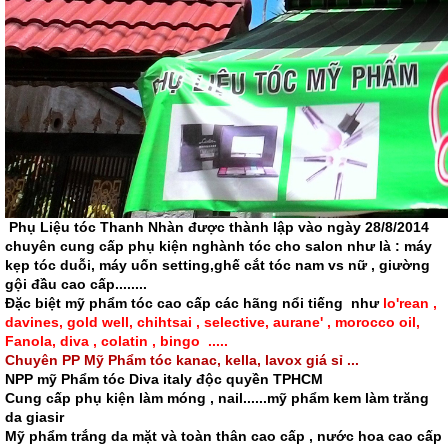
Phụ Liệu tóc Thanh Nhàn được thành lập vào ngày 28/8/2014
chuyên cung cấp phụ kiện nghành tóc cho salon như là : máy
kẹp tóc duỗi, máy uốn setting,ghế cắt tóc nam vs nữ , giường
gội đầu cao cấp........
Đặc biệt mỹ phẩm tóc cao cấp các hãng nổi tiếng như
lo'rean ,
davines, gold well, chihtsai , selective, aurane' , morocco oil,
Fanola, diva , colatin , bingo .....
Chuyên PP Mỹ Phẩm tóc kanac, kella, lavox giá sỉ ...
NPP mỹ Phẩm tóc Diva italy độc quyền TPHCM
Cung cấp phụ kiện làm móng , nail......mỹ phẩm kem làm trăng
da giasir
Mỹ phẩm trắng da mặt và toàn thân cao cấp , nước hoa cao cấp